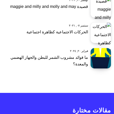
نوفمبر ١٠, ٢٠٢١
قصيدة maggie and milly and molly and may
سبتمبر ٠٧, ٢٠٢١
الحركات الاجتماعية كظاهرة اجتماعية
فبراير ٢٠, ٢٠٢٤
ما فوائد مشروب الشمر للبطن والجهاز الهضمي
والمعدة؟
مقالات مختارة