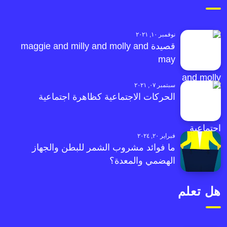
نوفمبر ١٠, ٢٠٢١
قصيدة maggie and milly and molly and
may
سبتمبر ٠٧, ٢٠٢١
الحركات الاجتماعية كظاهرة اجتماعية
فبراير ٢٠, ٢٠٢٤
ما فوائد مشروب الشمر للبطن والجهاز
الهضمي والمعدة؟
هل تعلم