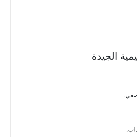
مية الجيدة
لصفي.
اب.