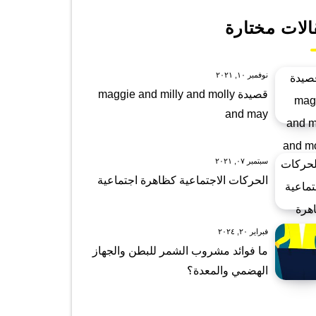
الات مختارة
نوفمبر ١٠, ٢٠٢١
قصيدة maggie and milly and molly
and may
سبتمبر ٠٧, ٢٠٢١
الحركات الاجتماعية كظاهرة اجتماعية
فبراير ٢٠, ٢٠٢٤
ما فوائد مشروب الشمر للبطن والجهاز
الهضمي والمعدة؟