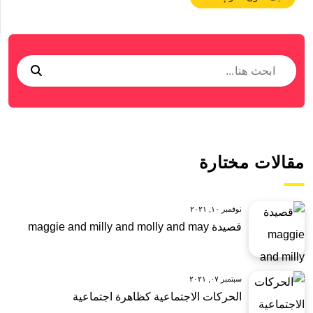
مقالات مختارة
نوفمبر ١٠, ٢٠٢١
قصيدة maggie and milly and molly and may
سبتمبر ٠٧, ٢٠٢١
الحركات الاجتماعية كظاهرة اجتماعية