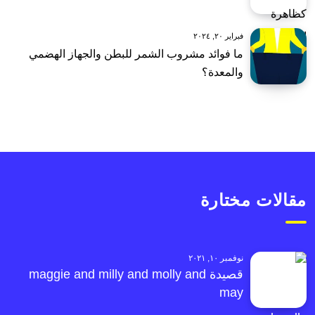
فبراير ٢٠, ٢٠٢٤
ما فوائد مشروب الشمر للبطن والجهاز الهضمي
والمعدة؟
مقالات مختارة
نوفمبر ١٠, ٢٠٢١
قصيدة maggie and milly and molly and
may