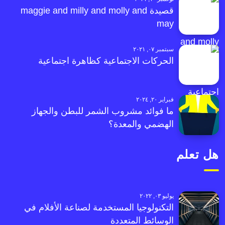
قصيدة maggie and milly and molly and
may
سبتمبر ٠٧, ٢٠٢١
الحركات الاجتماعية كظاهرة اجتماعية
فبراير ٢٠, ٢٠٢٤
ما فوائد مشروب الشمر للبطن والجهاز
الهضمي والمعدة؟
هل تعلم
يوليو ٠٣, ٢٠٢٢
التكنولوجيا المستخدمة لصناعة الأفلام في
الوسائط المتعددة