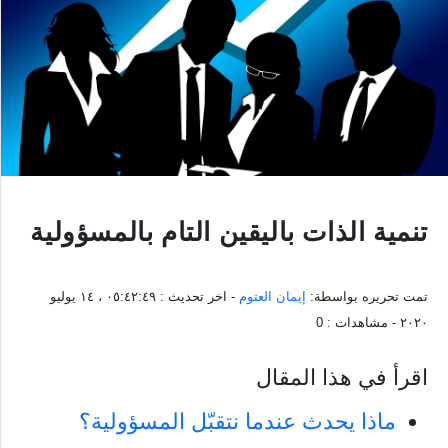
تنمية الذات باليقين التام بالمسؤولية
تمت تحريره بواسطة:
إيمان العتوم
- اخر تحديث :
٠٥:٤٢:٤٩ ، ١٤ يوليو
٢٠٢٠
- مشاهدات :
0
اقرأ في هذا المقال
ماذا يحدث عندما نتقبّل المسؤولية؟