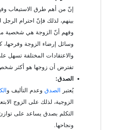
إنّ من أهم طرق الاستيعاب وفه
بينهم، لذلك فإنّ احترام الرجل
وفهم أنّ الزوجة هي شخصية م
وسائل إرضاء الزوجة وفرحها، كذلك
والاعتقادات المختلفة تسهل على 
تفترض أن زوجها هو أكثر شخص يح
الصدق:
يُعتبر
الصدق
وعدم التأليف و
ال
الزوجية، لذلك على الزوج الابتع
التكلم بصدق يساعد على توازن 
ونجاحها.