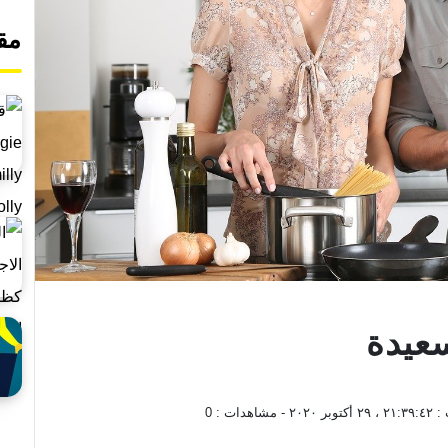
مق
سعيدة
 :
٢١:٣٩:٤٢ ، ٢٩ أكتوبر ٢٠٢٠
- مشاهدات :
0