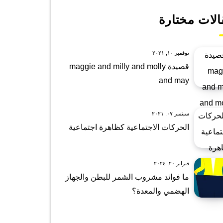
الات مختارة
نوفمبر ١٠, ٢٠٢١
قصيدة maggie and milly and molly
and may
سبتمبر ٠٧, ٢٠٢١
الحركات الاجتماعية كظاهرة اجتماعية
فبراير ٢٠, ٢٠٢٤
ما فوائد مشروب الشمر للبطن والجهاز
الهضمي والمعدة؟