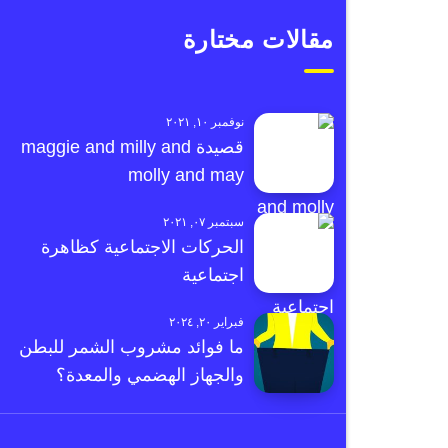
مقالات مختارة
نوفمبر ١٠, ٢٠٢١
قصيدة maggie and milly and
molly and may
سبتمبر ٠٧, ٢٠٢١
الحركات الاجتماعية كظاهرة
اجتماعية
فبراير ٢٠, ٢٠٢٤
ما فوائد مشروب الشمر للبطن
والجهاز الهضمي والمعدة؟