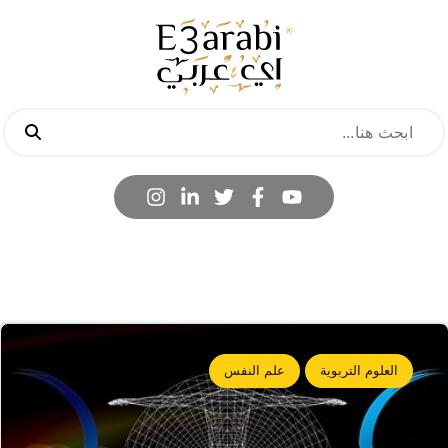
العلوم التربوية
علم النفس