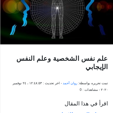
علم نفس الشخصية وعلم النفس
الإيجابي
تمت تحريره بواسطة:
روان أحمد
- اخر تحديث :
١٢:٤٨:٥٣ ، ٢٤ نوفمبر
٢٠٢٠
- مشاهدات :
0
اقرأ في هذا المقال