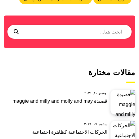
مقالات مختارة
نوفمبر ١٠, ٢٠٢١
قصيدة maggie and milly and molly and may
سبتمبر ٠٧, ٢٠٢١
الحركات الاجتماعية كظاهرة اجتماعية