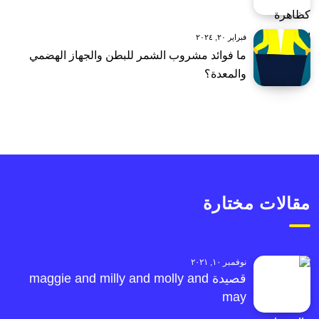
فبراير ٢٠, ٢٠٢٤
ما فوائد مشروب الشمر للبطن والجهاز الهضمي
والمعدة؟
مقالات مختارة
نوفمبر ١٠, ٢٠٢١
قصيدة maggie and milly and molly and
may