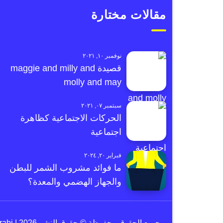
مقالات مختارة
نوفمبر ١٠, ٢٠٢١
قصيدة maggie and milly and
molly and may
سبتمبر ٠٧, ٢٠٢١
الحركات الاجتماعية كظاهرة
اجتماعية
فبراير ٢٠, ٢٠٢٤
ما فوائد مشروب الشمر للبطن
والجهاز الهضمي والمعدة؟
جميع الحقوق محفوظة © حقوق النشر 2026 | e3arabi