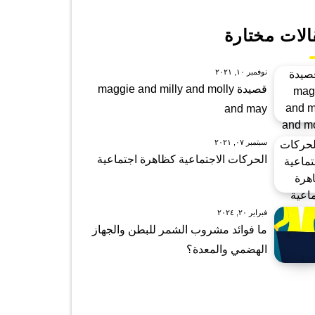
الات مختارة
نوفمبر ١٠, ٢٠٢١
قصيدة maggie and milly and molly
and may
سبتمبر ٠٧, ٢٠٢١
الحركات الاجتماعية كظاهرة اجتماعية
فبراير ٢٠, ٢٠٢٤
ما فوائد مشروب الشمر للبطن والجهاز
الهضمي والمعدة؟