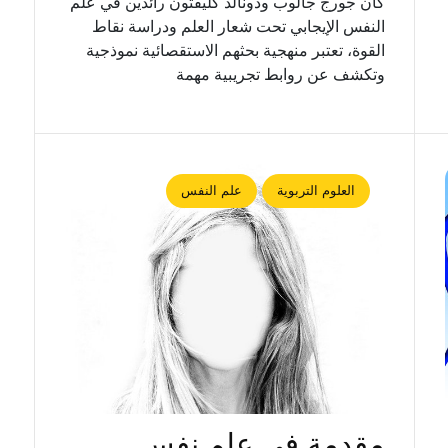
كان جورج جالوب ودونالد كليفتون رائدين في علم
النفس الإيجابي تحت شعار العلم ودراسة نقاط
القوة، تعتبر منهجية بحثهم الاستقصائية نموذجية
وتكشف عن روابط تجريبية مهمة
العلوم التربوية
علم النفس
مقدمة في علم نفس