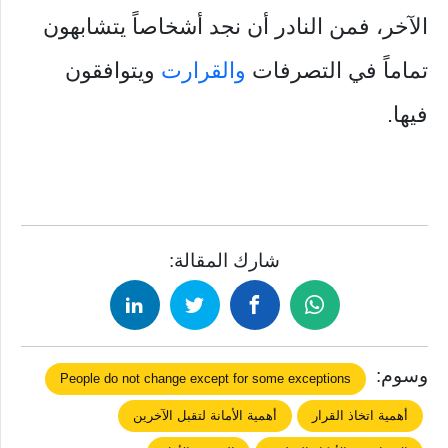
الآخر، فمن النادر أن نجد أشخاصاً يتشابهون
تماماً في التصرفات
والقرارت
ويتوافقون
فيها.
شارك المقالة:
وسوم:
People do not change except for some exceptions
أهمية اتخاذ القرار
أهمية اﻷمانة لتقبل اﻵخرين