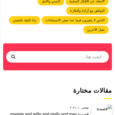
الابتعاد عن اﻷفكار السلبية
التمني واﻷمل
التوافق مع أراءنا وأفكارنا
الناس لا يتغيرون فيما عدا بعض الاستثناءات
بناء الثقة بالنفس
تقبل الآخرين
مقالات مختارة
نوفمبر ١٠, ٢٠٢١
قصيدة maggie and milly and molly and may