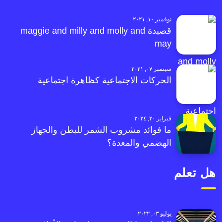
نوفمبر ١٠, ٢٠٢١
قصيدة maggie and milly and molly and
may
سبتمبر ٠٧, ٢٠٢١
الحركات الاجتماعية كظاهرة اجتماعية
فبراير ٢٠, ٢٠٢٤
ما فوائد مشروب الشمر للبطن والجهاز
الهضمي والمعدة؟
هل تعلم
يوليو ٠٣, ٢٠٢٢