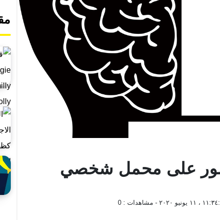
مق
أمور على محمل شخصي
١ ، ١١ يونيو ٢٠٢٠
- مشاهدات :
0