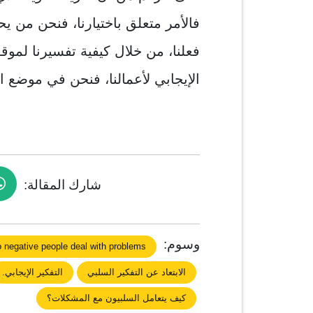
فالأمر متعلق باختيارنا، فنحن من ي
فعلنا، من خلال كيفية تفسيرنا لموقف 
الإيجابي لأعمالنا، فنحن في موضع ا
شارك المقالة:
وسوم:
 negative people deal with problems?
الابتعاد عن التفكير السلبي
التفكير اﻹيجابي.
كيف يتعامل السلبيون مع المشكلات؟