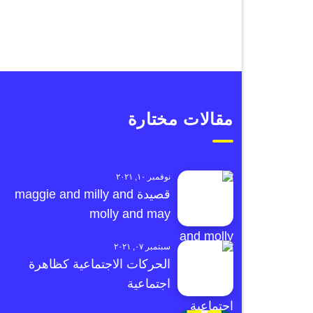
مقالات مختارة
نوفمبر ١٠, ٢٠٢١
قصيدة maggie and milly and
molly and may
سبتمبر ٠٧, ٢٠٢١
الحركات الاجتماعية كظاهرة
اجتماعية