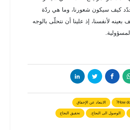
حدّد كيف سيكون شعورنا، وما هي ردّة
بعينه ﻷنفسنا، إذ علينا أن نتحلّى بالوجه
لمسؤولية.
How do
الابتعاد عن اﻹخفاق
الوصول الى النجاح.
تحقيق النجاح