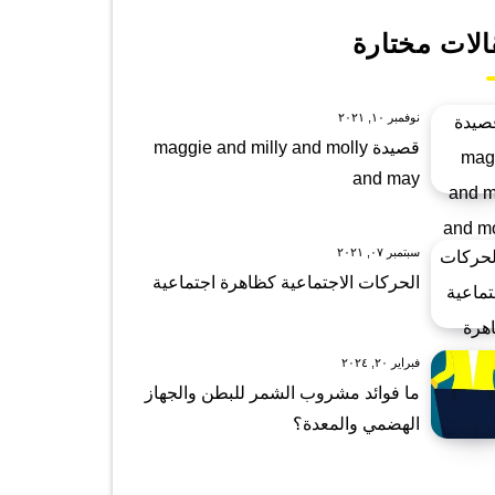
الات مختارة
نوفمبر ١٠, ٢٠٢١
قصيدة maggie and milly and molly
and may
سبتمبر ٠٧, ٢٠٢١
الحركات الاجتماعية كظاهرة اجتماعية
فبراير ٢٠, ٢٠٢٤
ما فوائد مشروب الشمر للبطن والجهاز
الهضمي والمعدة؟