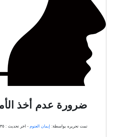
ضرورة عدم أخذ ال
تمت تحريره بواسطة:
إيمان العتوم
- اخر تحديث :
١:٣٤:٣٥