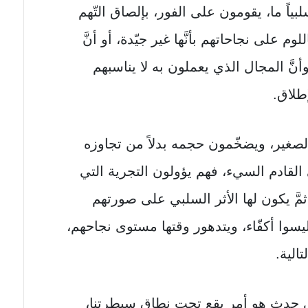
ياً ما، يقومون على الفور، بإلصاق التّهم
وم على نجاحاتهم بأنَّها غير جيّدة، أو أنَّ
نَّ المجال الذي يعملون به لا يناسبهم
طلاق.
 الصغير، ويضخّمون حجمه بدلاً من تجاوزه
 القادم السيء، فهم يؤولون التجرية التي
ن ثمَّ يكون لها الأثر السلبي على صورتهم
ليسوا أكفّاء، ويتدهور وقتها مستوى نجاحهم،
الية.
ﻷي حدث هو أمر يقع تحت نطاق سيطرتنا،