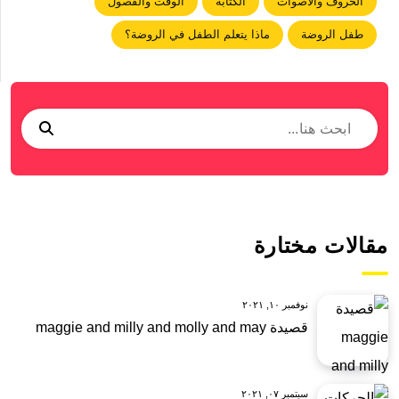
الحروف والأصوات
الكتابة
الوقت والفصول
طفل الروضة
ماذا يتعلم الطفل في الروضة؟
مقالات مختارة
نوفمبر ١٠, ٢٠٢١
قصيدة maggie and milly and molly and may
سبتمبر ٠٧, ٢٠٢١