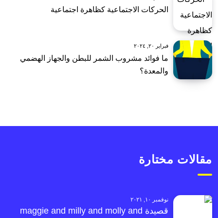
الحركات الاجتماعية كظاهرة اجتماعية
فبراير ٢٠, ٢٠٢٤
ما فوائد مشروب الشمر للبطن والجهاز الهضمي
والمعدة؟
مقالات مختارة
نوفمبر ١٠, ٢٠٢١
قصيدة maggie and milly and molly and