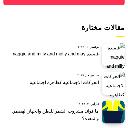
مقالات مختارة
نوفمبر ١٠, ٢٠٢١
قصيدة maggie and milly and molly and may
سبتمبر ٠٧, ٢٠٢١
الحركات الاجتماعية كظاهرة اجتماعية
فبراير ٢٠, ٢٠٢٤
ما فوائد مشروب الشمر للبطن والجهاز الهضمي
والمعدة؟