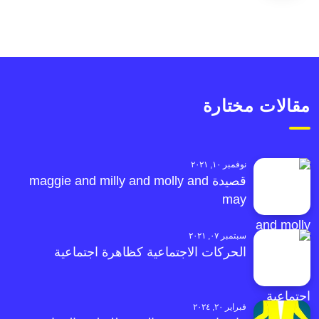
مقالات مختارة
نوفمبر ١٠, ٢٠٢١
قصيدة maggie and milly and molly and
may
سبتمبر ٠٧, ٢٠٢١
الحركات الاجتماعية كظاهرة اجتماعية
فبراير ٢٠, ٢٠٢٤