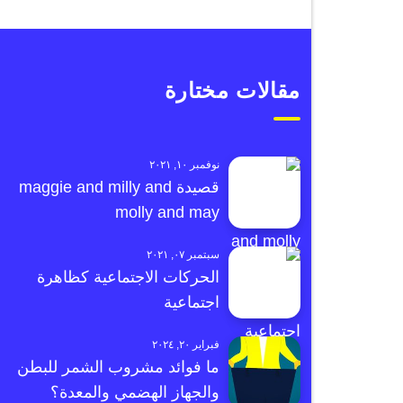
مقالات مختارة
نوفمبر ١٠, ٢٠٢١
قصيدة maggie and milly and
molly and may
سبتمبر ٠٧, ٢٠٢١
الحركات الاجتماعية كظاهرة
اجتماعية
فبراير ٢٠, ٢٠٢٤
ما فوائد مشروب الشمر للبطن
والجهاز الهضمي والمعدة؟