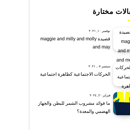
الات مختارة
نوفمبر ١٠, ٢٠٢١
قصيدة maggie and milly and molly
and may
سبتمبر ٠٧, ٢٠٢١
الحركات الاجتماعية كظاهرة اجتماعية
فبراير ٢٠, ٢٠٢٤
ما فوائد مشروب الشمر للبطن والجهاز
الهضمي والمعدة؟