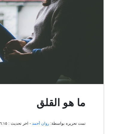
ما هو القلق
تمت تحريره بواسطة:
روان أحمد
- اخر تحديث :
٠٨:٠٦:١٥ ، ١