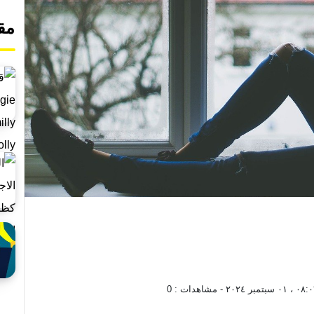
مق
٠ سبتمبر ٢٠٢٤
- مشاهدات :
0