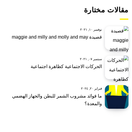
مقالات مختارة
نوفمبر ١٠, ٢٠٢١
قصيدة maggie and milly and molly and may
سبتمبر ٠٧, ٢٠٢١
الحركات الاجتماعية كظاهرة اجتماعية
فبراير ٢٠, ٢٠٢٤
ما فوائد مشروب الشمر للبطن والجهاز الهضمي
والمعدة؟