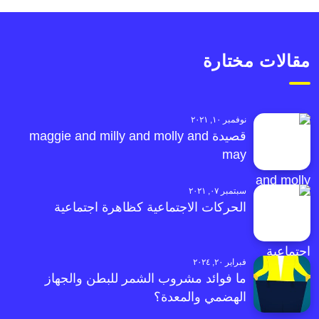
مقالات مختارة
نوفمبر ١٠, ٢٠٢١
قصيدة maggie and milly and molly and
may
سبتمبر ٠٧, ٢٠٢١
الحركات الاجتماعية كظاهرة اجتماعية
فبراير ٢٠, ٢٠٢٤
ما فوائد مشروب الشمر للبطن والجهاز
الهضمي والمعدة؟