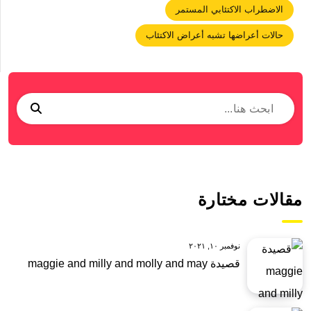
الاضطراب الاكتئابي المستمر
حالات أعراضها تشبه أعراض الاكتئاب
مقالات مختارة
نوفمبر ١٠, ٢٠٢١
قصيدة maggie and milly and molly and may