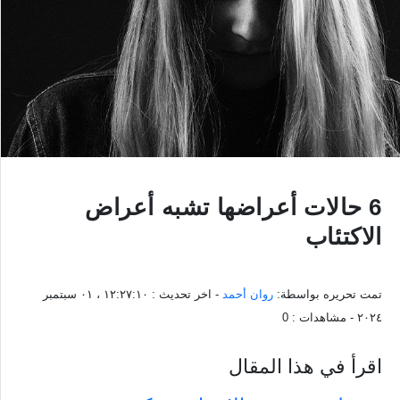
6 حالات أعراضها تشبه أعراض
الاكتئاب
تمت تحريره بواسطة:
روان أحمد
- اخر تحديث :
١٢:٢٧:١٠ ، ٠١ سبتمبر
٢٠٢٤
- مشاهدات :
0
اقرأ في هذا المقال