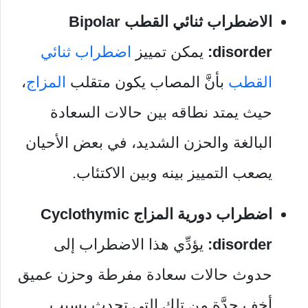
الاضطراب ثنائي القطب Bipolar
disorder:
يمكن تمييز
اضطراب ثنائي
القطب
بأنَّ المصاب يكون متقلب
المزاج
،
حيث يمتد نطاقه بين حالات السعادة
البالغة والحزن الشديد، في بعض الأحيان
يصعب التمييز بينه وبين الاكتئاب.
اضطراب دورية المزاج Cyclothymic
disorder:
يؤدِّي هذا الاضطراب إلى
حدوث حالات سعادة مفرطة وحزن عميق
أخف حدَّة من تلك التي تحدث بسبب