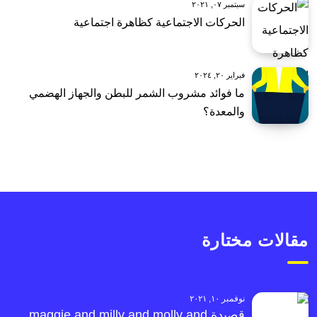
سبتمبر ٠٧, ٢٠٢١
الحركات الاجتماعية كظاهرة اجتماعية
فبراير ٢٠, ٢٠٢٤
ما فوائد مشروب الشمر للبطن والجهاز الهضمي
والمعدة؟
مقالات مختارة
نوفمبر ١٠, ٢٠٢١
قصيدة maggie and milly and molly and