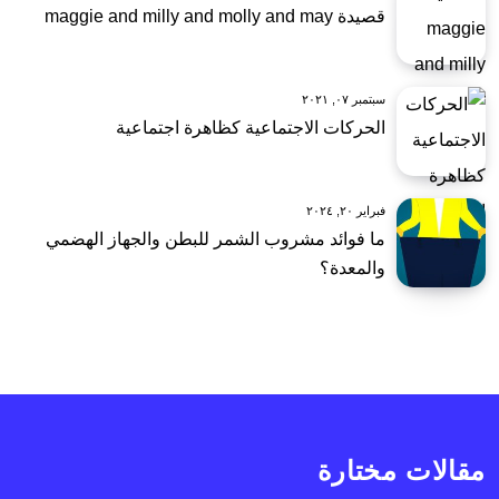
قصيدة maggie and milly and molly and may
سبتمبر ٠٧, ٢٠٢١
الحركات الاجتماعية كظاهرة اجتماعية
فبراير ٢٠, ٢٠٢٤
ما فوائد مشروب الشمر للبطن والجهاز الهضمي
والمعدة؟
مقالات مختارة