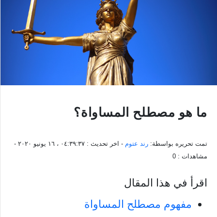
ما هو مصطلح المساواة؟
تمت تحريره بواسطة:
رند عتوم
- اخر تحديث :
٠٤:٣٩:٣٧ ، ١٦ يونيو ٢٠٢٠
-
مشاهدات :
0
اقرأ في هذا المقال
مفهوم مصطلح المساواة