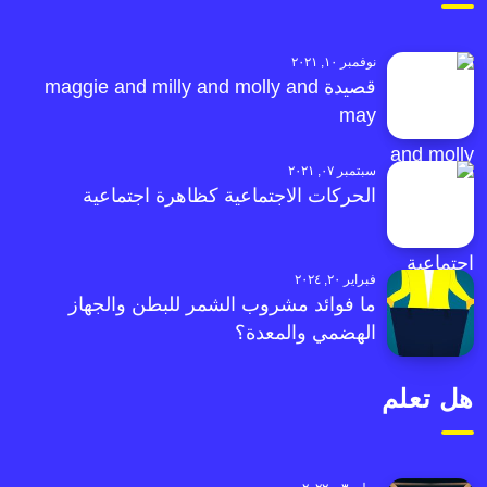
نوفمبر ١٠, ٢٠٢١
قصيدة maggie and milly and molly and
may
سبتمبر ٠٧, ٢٠٢١
الحركات الاجتماعية كظاهرة اجتماعية
فبراير ٢٠, ٢٠٢٤
ما فوائد مشروب الشمر للبطن والجهاز
الهضمي والمعدة؟
هل تعلم