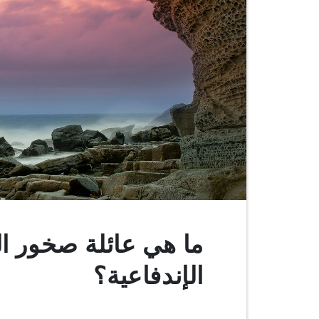
ما هي عائلة صخور ا
الإندفاعية؟