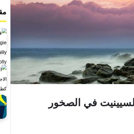
مق
لسيينيت في الصخور