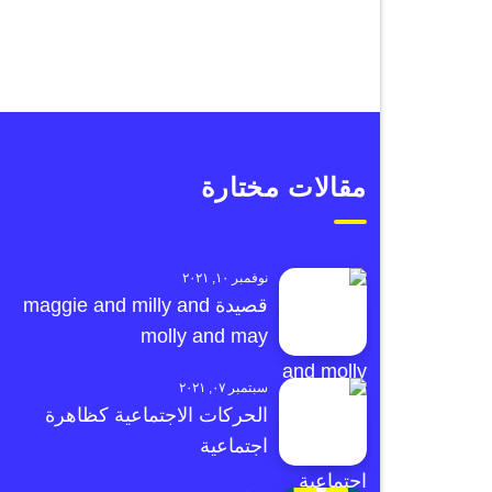
مقالات مختارة
نوفمبر ١٠, ٢٠٢١
قصيدة maggie and milly and
molly and may
سبتمبر ٠٧, ٢٠٢١
الحركات الاجتماعية كظاهرة
اجتماعية