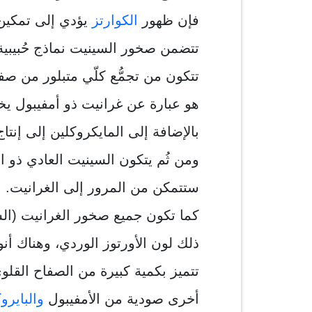
فإن ظهور
الكوارتز
يؤدي إلى تمكين ا
تتضمن صخور السينيت نماذج حُبيبية
تتكون من تجمُّع كلّي متبلور من صفا
هو عبارة عن غرانيت ذو أمفيبول يخلو
بالإضافة إلى المايكروكلين إلى إنتاج
ومن ثُم يتكون السينيت العادي ذو الن
ستتمكن من المرور إلى الغرانيت.
كما تكون جميع صخور الغرانيت (الس
ذلك لون الأورتوز الوردي، وهناك أ
تتميز بكمية كبيرة من الصفاح القلوي 
أخرى صودية من الأمفيبول
والبايرو