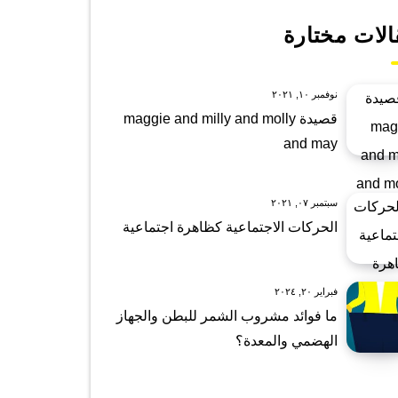
الات مختارة
نوفمبر ١٠, ٢٠٢١
قصيدة maggie and milly and molly
and may
سبتمبر ٠٧, ٢٠٢١
الحركات الاجتماعية كظاهرة اجتماعية
فبراير ٢٠, ٢٠٢٤
ما فوائد مشروب الشمر للبطن والجهاز
الهضمي والمعدة؟