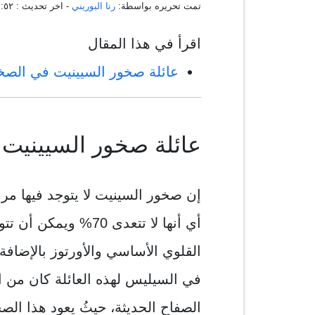
تمت تحريره بواسطة:
رنا البوريني
- اخر تحديث :
١٩:٣٤:٥٢ ،
اقرأ في هذا المقال
عائلة صخور السيينيت في الصخو
عائلة صخور السيينيت ف
إن صخور السينيت لا يتوجد فيها مر
أي أنها لا تتعدى 70%
القلوي الأساسي والأورتوز بالإضافة
في السيليس لهذه العائلة كان من ال
الصفاح الحديثة، حيثُ يعود هذا الص