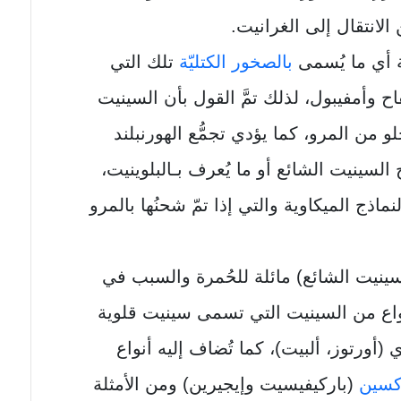
لانتقال إلى الغرانيت.
 أي ما يُسمى
بالصخور الكتليّة
تلك التي
ح وأمفيبول، لذلك تمَّ القول بأن السينيت
 من المرو، كما يؤدي تجمُّع الهورنبلند
 السينيت الشائع أو ما يُعرف بـالبلوينيت،
ماذج الميكاوية والتي إذا تمّ شحنُها بالمرو
ينيت الشائع) مائلة للحُمرة والسبب في
نواع من السينيت التي تسمى سينيت قلوية
(أورتوز، ألبيت)، كما تُضاف إليه أنواع
كسين
(باركيفيسيت وإيجيرين) ومن الأمثلة