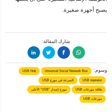
يصبح أجهزة صغيرة.
شارك المقالة:
وسوم:
USB Hub
Universal Social Network Bus
USB repeater
السرعة في موزع USB
طاقة موزعات USB
موزع إصدار "USB" الأعلى
موزعات USB