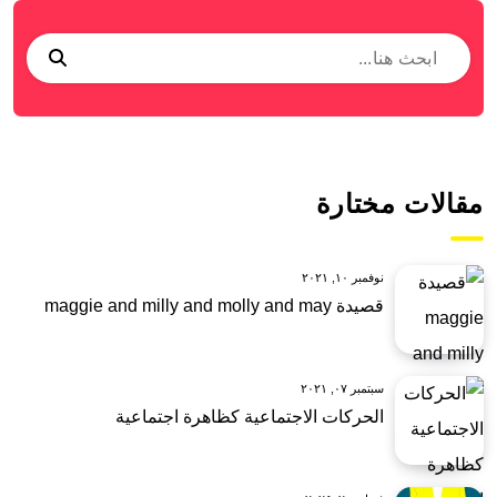
مقالات مختارة
نوفمبر ١٠, ٢٠٢١
قصيدة maggie and milly and molly and may
سبتمبر ٠٧, ٢٠٢١
الحركات الاجتماعية كظاهرة اجتماعية