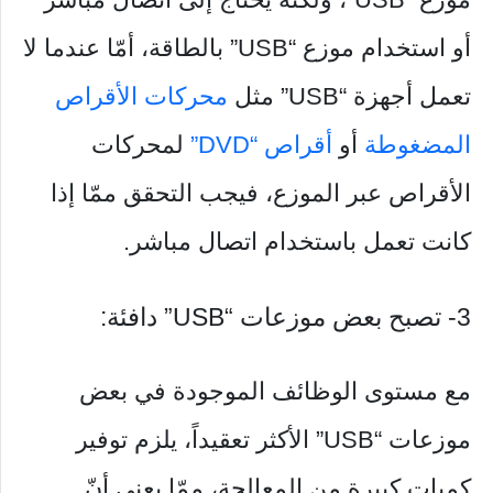
أو استخدام موزع “USB” بالطاقة، أمّا عندما لا
تعمل أجهزة “USB” مثل
محركات الأقراص
المضغوطة
أو
أقراص “DVD”
لمحركات
الأقراص عبر الموزع، فيجب التحقق ممّا إذا
كانت تعمل باستخدام اتصال مباشر.
3- تصبح بعض موزعات “USB” دافئة:
مع مستوى الوظائف الموجودة في بعض
موزعات “USB” الأكثر تعقيداً، يلزم توفير
كميات كبيرة من المعالجة، ممّا يعني أنّ