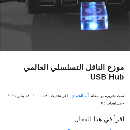
موزع الناقل التسلسلي العالمي
USB Hub
تمت تحريره بواسطة:
آيه الحصان
- اخر تحديث :
١٠:٠١:١٩ ، ١٨ يناير ٢٠٢١
- مشاهدات :
0
اقرأ في هذا المقال