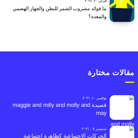
فبراير ٢٠, ٢٠٢٤
ما فوائد مشروب الشمر للبطن والجهاز الهضمي
والمعدة؟
مقالات مختارة
نوفمبر ١٠, ٢٠٢١
قصيدة maggie and milly and molly and
may
سبتمبر ٠٧, ٢٠٢١
الحركات الاجتماعية كظاهرة اجتماعية