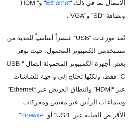
الاتصال بما في ذلك “
Ethernet
” و”HDMI”
وبطاقة “SD” و”VGA”.
تُعد موزعات “USB” عنصراً أساسياً للعديد من
مستخدمي الكمبيوتر المحمول، حيث توفر
بعض أجهزة الكمبيوتر المحمولة اتصال “USB-
C” فقط، ولكنّها تحتاج إلى واجهة للشاشات
عبر “HDMI” والنطاق العريض عبر “Ethernet”
وسماعات الرأس عبر مقبس ومحركات
الأقراص الصلبة عبر “USB” أو “
Firewire
“.