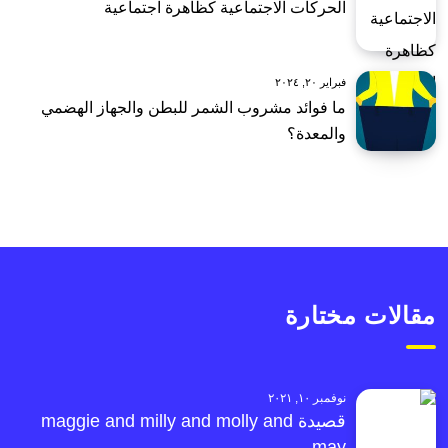
الحركات الاجتماعية كظاهرة اجتماعية
فبراير ٢٠, ٢٠٢٤
ما فوائد مشروب الشمر للبطن والجهاز الهضمي
والمعدة؟
مقالات مختارة
نوفمبر ١٠, ٢٠٢١
قصيدة maggie and milly and molly and
may