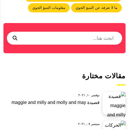
ما لا تعرفه عن التنبؤ الجوي
معلومات التنبؤ الجوي
مقالات مختارة
نوفمبر ١٠, ٢٠٢١
قصيدة maggie and milly and molly and may
سبتمبر ٠٧, ٢٠٢١