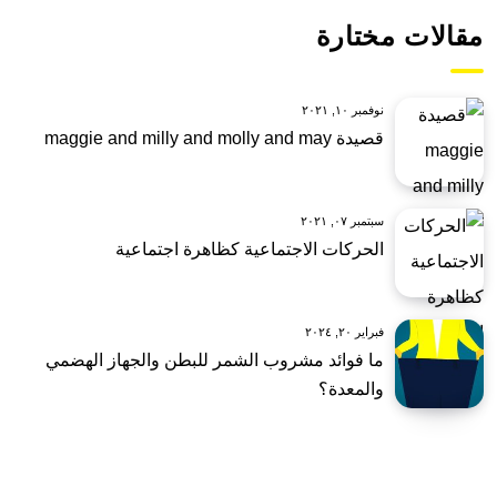
مقالات مختارة
نوفمبر ١٠, ٢٠٢١
قصيدة maggie and milly and molly and may
سبتمبر ٠٧, ٢٠٢١
الحركات الاجتماعية كظاهرة اجتماعية
فبراير ٢٠, ٢٠٢٤
ما فوائد مشروب الشمر للبطن والجهاز الهضمي
والمعدة؟