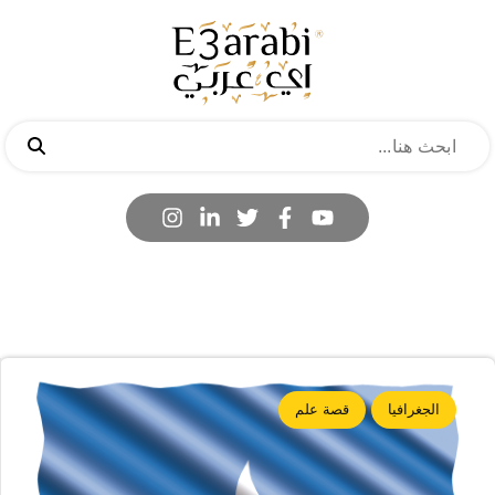
الجغرافيا
قصة علم