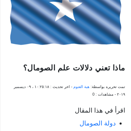
ماذا تعني دلالات علم الصومال؟
تمت تحريره بواسطة:
هبة العتوم
- اخر تحديث :
١٠:٢٥:١٨ ، ٠٩ ديسمبر
٢٠١٩
- مشاهدات :
0
اقرأ في هذا المقال
دولة الصومال