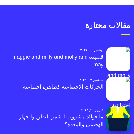
مقالات مختارة
نوفمبر ١٠, ٢٠٢١
قصيدة maggie and milly and molly and
may
سبتمبر ٠٧, ٢٠٢١
الحركات الاجتماعية كظاهرة اجتماعية
فبراير ٢٠, ٢٠٢٤
ما فوائد مشروب الشمر للبطن والجهاز
الهضمي والمعدة؟