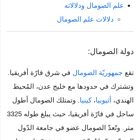
علم الصومال ودلالاته
دلالات علم الصومال
دولة الصومال:
تقع
جمهوريّة الصومال
في شرق قارّة أفريقيا.
وتشترك في حدودها مع خليج عدن، المُحيط
الهندي،
أثيوبيا
،
كينيا
. وتمتلك الصومال أطول
ساحل في قارّة أفريقيا، حيث يبلغ طوله 3325
متر. وتًعدّ الصومال عضو في جامعة الدّول