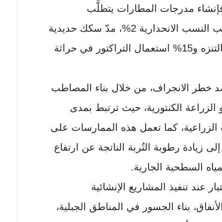
 فإنشاء مدرجات المطارات يتطلَّب
منحدرات بنسبة 1%، بينما تناسب النسب الانحدارية 2%، مدّ سكك حديدية
و8%، إقامة المساكن ومناطق التنزه و15% استعمال التراكتور في حراثة
ضد خطر الانجراف، من خلال بناء المصاطب
و الزراعة الكنتورية، حيث ترتبط بمدى
ت الزراعية، كما تعمل هذه الممارسات على
إلى زيادة رطوبة التُربة الناتجة عن ارتفاع
مياه السطحية الجارية.
ار عند تنفيذ المشاريع الإنشائية
أنفاق، بناء الجسور في المناطق الجبلية،