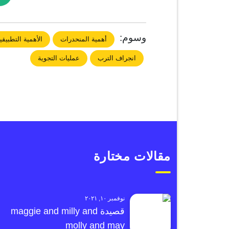
وسوم:
أهمية المنحدرات
الأهمية التطبيق
انجراف الترب
عمليات التجوية
مقالات مختارة
نوفمبر ١٠, ٢٠٢١
قصيدة maggie and milly and
molly and may