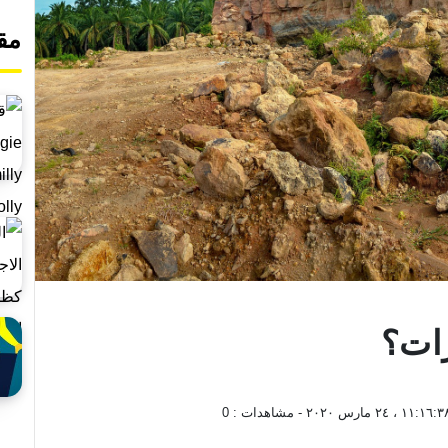
مق
رات؟
١١:١٦: ، ٢٤ مارس ٢٠٢٠
- مشاهدات :
0