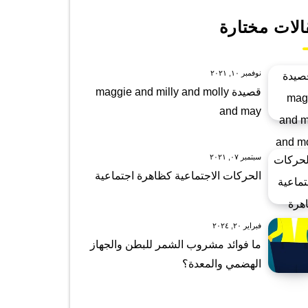
الات مختارة
نوفمبر ١٠, ٢٠٢١
قصيدة maggie and milly and molly
and may
سبتمبر ٠٧, ٢٠٢١
الحركات الاجتماعية كظاهرة اجتماعية
فبراير ٢٠, ٢٠٢٤
ما فوائد مشروب الشمر للبطن والجهاز
الهضمي والمعدة؟