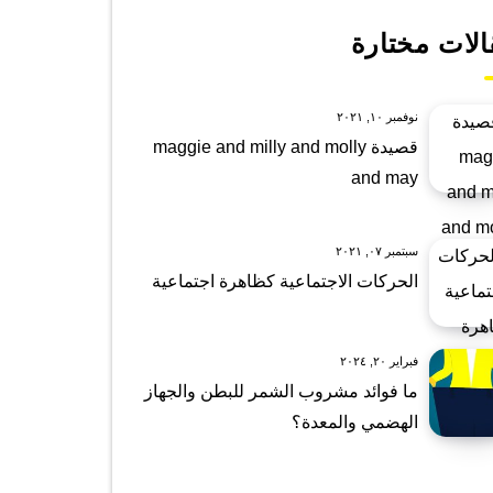
الات مختارة
نوفمبر ١٠, ٢٠٢١
قصيدة maggie and milly and molly
and may
سبتمبر ٠٧, ٢٠٢١
الحركات الاجتماعية كظاهرة اجتماعية
فبراير ٢٠, ٢٠٢٤
ما فوائد مشروب الشمر للبطن والجهاز
الهضمي والمعدة؟