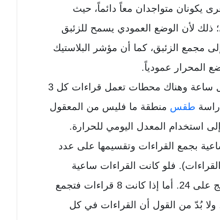
ى يكونان متواجدان معاً دائماً، حيث
لك لأن الوضع العمودي يسمح للزئبق
إلى مجمع الزئبق، كما أن مؤشر البلاستيك
المحرار عمودياً.
وإن هناك محطات تعمل قراءات كل ساعة وهناك محطات تعمل قراءات كل 3
دراسة
طقس
منطقة ما فليس من المعقول
إلى استخدام المعدل اليومي للحرارة.
عية بجمع القراءات وتقسيمها على عدد
لقراءات). فلو كانت القراءات ساعية
فسوف تجمع 24 قراءة ويقسم الناتج على 24. أما إذا كانت 8 قراءات فتجمع
ذه القراءات وتقسم الناتج على 2. ولا بُدّ من القول أن القراءات في كل