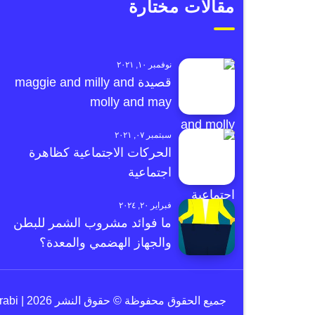
مقالات مختارة
نوفمبر ١٠, ٢٠٢١
قصيدة maggie and milly and
molly and may
سبتمبر ٠٧, ٢٠٢١
الحركات الاجتماعية كظاهرة
اجتماعية
فبراير ٢٠, ٢٠٢٤
ما فوائد مشروب الشمر للبطن
والجهاز الهضمي والمعدة؟
جميع الحقوق محفوظة © حقوق النشر 2026 | e3arabi