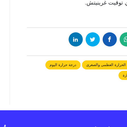
ي توقيت غرينيتش.
الحرارة العظمى والصغرى
درجة حرارة اليوم
رة