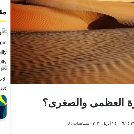
مق
رة العظمى والصغرى؟
٠٦:٢٥: ، ٢٤ أبريل ٢٠٢٠
- مشاهدات :
0