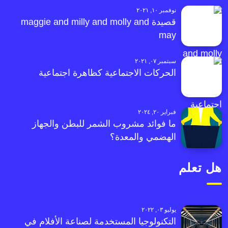
نوفمبر ١٠, ٢٠٢١
قصيدة maggie and milly and molly and
may
سبتمبر ٠٧, ٢٠٢١
الحركات الاجتماعية كظاهرة اجتماعية
فبراير ٢٠, ٢٠٢٤
ما فوائد مشروب الشمر للبطن والجهاز
الهضمي والمعدة؟
هل تعلم
يوليو ٠٣, ٢٠٢٢
التكنولوجيا المستخدمة لصناعة الأفلام في