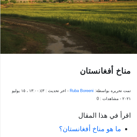
مناخ أفغانستان
تمت تحريره بواسطة:
Ruba Boreeni
- اخر تحديث :
١٣:٠٠:٤٣ ، ١٥ يوليو
٢٠٢١
- مشاهدات :
0
اقرأ في هذا المقال
ما هو مناخ أفغانستان؟