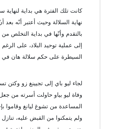
كانت تلك الفترة هي بداية لنهاية سل
نهاية السلالة وحيث أعتبر أنّه بعد أ
بالتقدم وأنّها في بداية التخلص من
إلى عملية توحيد البلاد، على الرغم
السيطرة على حكم سلالة هان في البلا
لجاء ليو باي إلى تجيينغ زو وكتن تس
وفاة ليو بياو حاولت أسرته من جعل
المساعدة من تشوغ ليانغ وقاموا ب
ولم يتمكنوا من القبض عليه، تنازل 