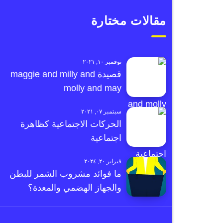
مقالات مختارة
نوفمبر ١٠, ٢٠٢١
قصيدة maggie and milly and
molly and may
سبتمبر ٠٧, ٢٠٢١
الحركات الاجتماعية كظاهرة
اجتماعية
فبراير ٢٠, ٢٠٢٤
ما فوائد مشروب الشمر للبطن
والجهاز الهضمي والمعدة؟