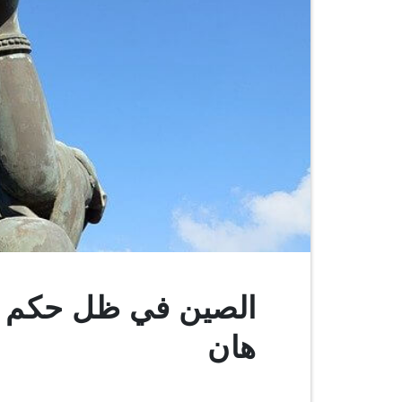
الصين في ظل حكم ا
هان