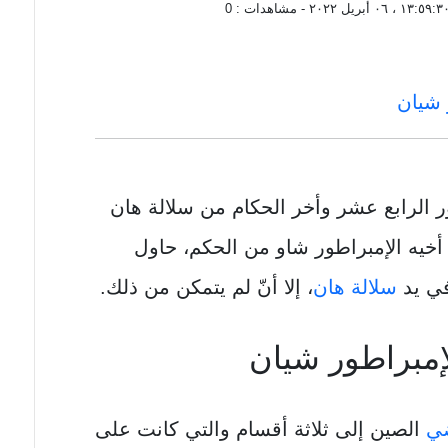
١٣:٥٩:٣ ، ٠٦ أبريل ٢٠٢٢
- مشاهدات :
0
 شيان
ور الرابع عشر وأخر الحكام من سلالة هان
 أخيه الإمبراطور شاو من الحكم، حاول
ي يد
سلالة هان
، إلا أنّ لم يتمكن من ذلك.
مبراطور شيان
ي
الصين إلى ثلاثة أقسام والتي كانت على