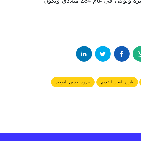
هزيمته وبقي في المنفى لفترة قصيرة وتوفى في عام 234 ميلادي ويكون
تاريخ الصين القديم
حروب تشين للتوحيد