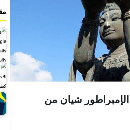
مق
لإمبراطور شيان من