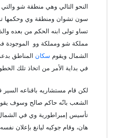
النحو التالي وهي منطقة شو والتي
سون تشوان ومنطقة وي وحكمها تسا
تساو تولى ابنه الحكم من بعده والذ
مملكة شو ومملكة وو الموجودة في ا
الشمال ويقوم
سكان
المناطق بدعمه،
في بداية الأمر من اتخاذ تلك الخطو
لكن قام مستشاريه باقناعه السير 
الشعب بانّه حاكم صالح وسوف يقوم 
تأسيس إمبراطورية وي في الشمال و
هان، وقام جوكيه ليانغ بإعلان نفسه