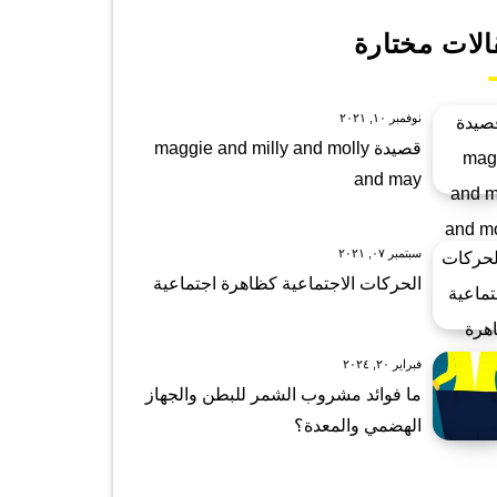
الات مختارة
نوفمبر ١٠, ٢٠٢١
قصيدة maggie and milly and molly
and may
سبتمبر ٠٧, ٢٠٢١
الحركات الاجتماعية كظاهرة اجتماعية
فبراير ٢٠, ٢٠٢٤
ما فوائد مشروب الشمر للبطن والجهاز
الهضمي والمعدة؟