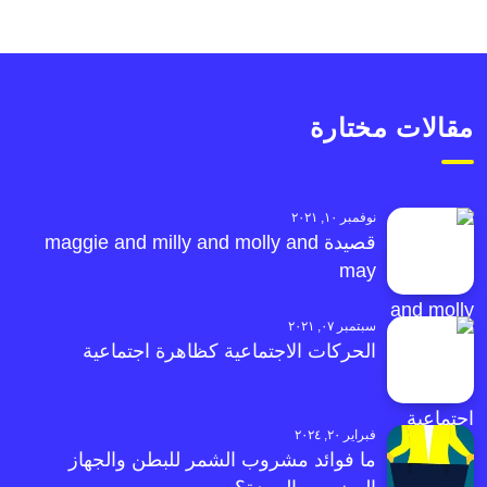
مقالات مختارة
نوفمبر ١٠, ٢٠٢١
قصيدة maggie and milly and molly and
may
سبتمبر ٠٧, ٢٠٢١
الحركات الاجتماعية كظاهرة اجتماعية
فبراير ٢٠, ٢٠٢٤
ما فوائد مشروب الشمر للبطن والجهاز