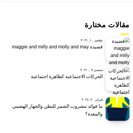
مقالات مختارة
نوفمبر ١٠, ٢٠٢١
قصيدة maggie and milly and molly and may
سبتمبر ٠٧, ٢٠٢١
الحركات الاجتماعية كظاهرة اجتماعية
فبراير ٢٠, ٢٠٢٤
ما فوائد مشروب الشمر للبطن والجهاز الهضمي
والمعدة؟