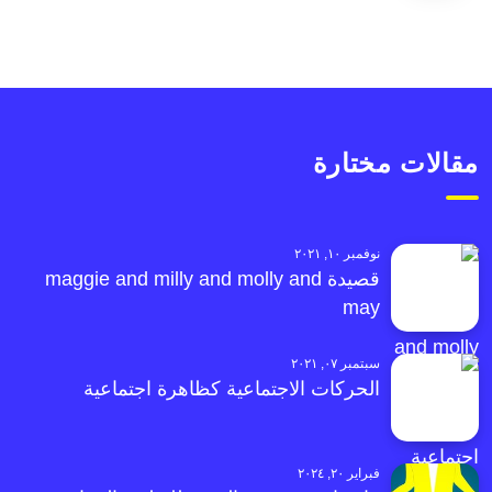
مقالات مختارة
نوفمبر ١٠, ٢٠٢١
قصيدة maggie and milly and molly and
may
سبتمبر ٠٧, ٢٠٢١
الحركات الاجتماعية كظاهرة اجتماعية
فبراير ٢٠, ٢٠٢٤