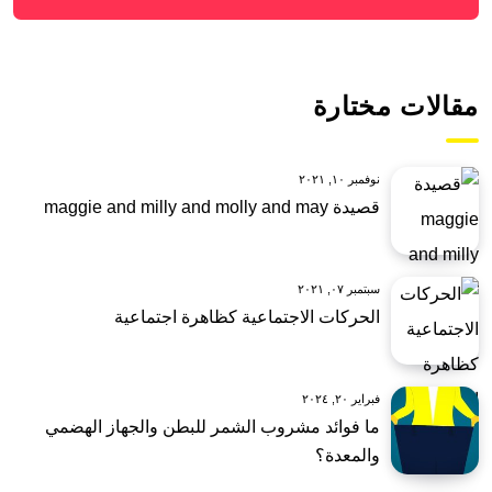
مقالات مختارة
نوفمبر ١٠, ٢٠٢١
قصيدة maggie and milly and molly and may
سبتمبر ٠٧, ٢٠٢١
الحركات الاجتماعية كظاهرة اجتماعية
فبراير ٢٠, ٢٠٢٤
ما فوائد مشروب الشمر للبطن والجهاز الهضمي
والمعدة؟