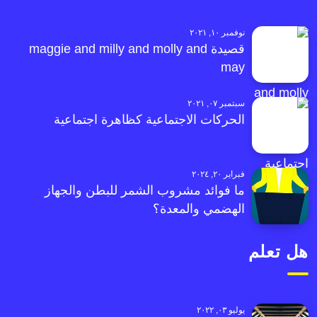
نوفمبر ١٠, ٢٠٢١
قصيدة maggie and milly and molly and
may
سبتمبر ٠٧, ٢٠٢١
الحركات الاجتماعية كظاهرة اجتماعية
فبراير ٢٠, ٢٠٢٤
ما فوائد مشروب الشمر للبطن والجهاز
الهضمي والمعدة؟
هل تعلم
يوليو ٠٣, ٢٠٢٢