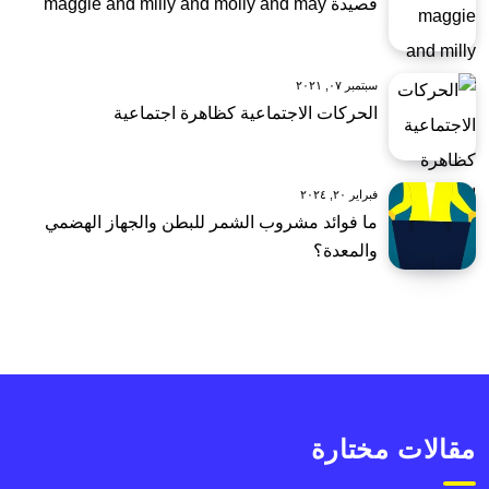
قصيدة maggie and milly and molly and may
سبتمبر ٠٧, ٢٠٢١
الحركات الاجتماعية كظاهرة اجتماعية
فبراير ٢٠, ٢٠٢٤
ما فوائد مشروب الشمر للبطن والجهاز الهضمي
والمعدة؟
مقالات مختارة