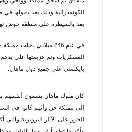
ميلادي تم سحق مملكة وولجي وهي 
الكونفدرالية وذلك بعد دخولها في 
بعد بالسيطرة على منطقة حوض نهر 
في عام 246 ميلادي دخلت م
العسكريات وتم هزيمتها على يدهم
بايكتشي على جميع دول ماهان.
كان ملوك ماهان يسمون أنفسهم بم
إلى مملكة جن وأنّهم كانوا في ال
العثور على الآثار البرونزية والتي 
وأكثرها تطوراً في دول الهان، وخ