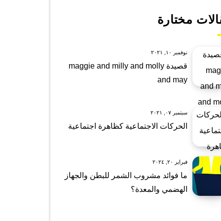
الات مختارة
نوفمبر ١٠, ٢٠٢١
قصيدة maggie and milly and molly
and may
سبتمبر ٠٧, ٢٠٢١
الحركات الاجتماعية كظاهرة اجتماعية
فبراير ٢٠, ٢٠٢٤
ما فوائد مشروب الشمر للبطن والجهاز
الهضمي والمعدة؟