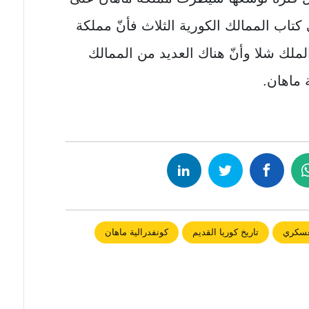
اب الممالك الكورية الثلاث فأنّ مملكة
ملك شلا وأنّ هناك العديد من الممالك
 ماهان.
لعسكري
تاريخ كوريا القديم
كونفدرالية ماهان