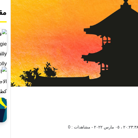
مق
٢٠:٢٣:٣ ، ٠٥ مارس ٢٠٢٢
- مشاهدات :
0