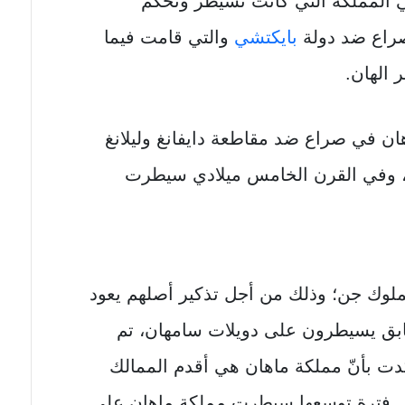
المملكة التي كانت تسيطر وتحكم
صراع ضد دولة
بايكتشي
والتي قامت فيما
الهان.
ملكة هان في صراع ضد مقاطعة دايفانغ وليلانغ
، وفي القرن الخامس ميلادي سيطرت
لوك جن؛ وذلك من أجل تذكير أصلهم يعود
سابق يسيطرون على دويلات سامهان، تم
أكدت بأنّ مملكة ماهان هي أقدم الممالك
لال فترة توسعها سيطرت مملكة ماهان على