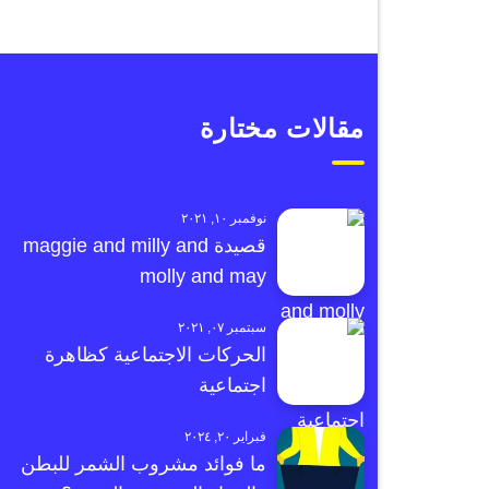
مقالات مختارة
نوفمبر ١٠, ٢٠٢١
قصيدة maggie and milly and
molly and may
سبتمبر ٠٧, ٢٠٢١
الحركات الاجتماعية كظاهرة
اجتماعية
فبراير ٢٠, ٢٠٢٤
ما فوائد مشروب الشمر للبطن