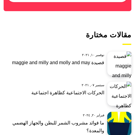
مقالات مختارة
نوفمبر ١٠, ٢٠٢١
قصيدة maggie and milly and molly and may
سبتمبر ٠٧, ٢٠٢١
الحركات الاجتماعية كظاهرة اجتماعية
فبراير ٢٠, ٢٠٢٤
ما فوائد مشروب الشمر للبطن والجهاز الهضمي
والمعدة؟