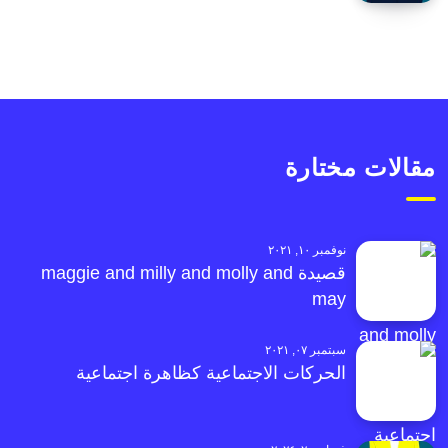
مقالات مختارة
نوفمبر ١٠, ٢٠٢١
قصيدة maggie and milly and molly and
may
سبتمبر ٠٧, ٢٠٢١
الحركات الاجتماعية كظاهرة اجتماعية