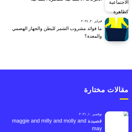
فبراير ٢٠, ٢٠٢٤
ما فوائد مشروب الشمر للبطن والجهاز الهضمي
والمعدة؟
مقالات مختارة
نوفمبر ١٠, ٢٠٢١
قصيدة maggie and milly and molly and
may