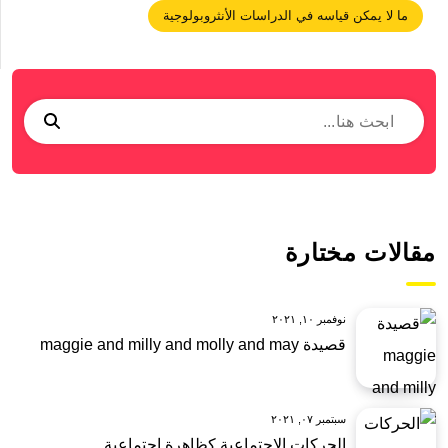
ما لا يمكن قياسه في الدراسات الأنثروبولوجية
مقالات مختارة
نوفمبر ١٠, ٢٠٢١
قصيدة maggie and milly and molly and may
سبتمبر ٠٧, ٢٠٢١
الحركات الاجتماعية كظاهرة اجتماعية