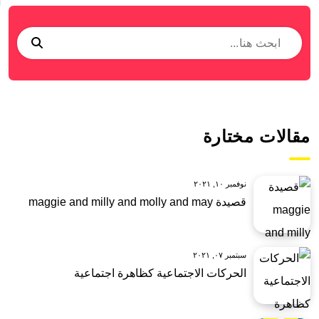
مقالات مختارة
نوفمبر ١٠, ٢٠٢١
قصيدة maggie and milly and molly and may
سبتمبر ٠٧, ٢٠٢١
الحركات الاجتماعية كظاهرة اجتماعية