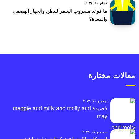
فبراير ٢٠, ٢٠٢٤
ما فوائد مشروب الشمر للبطن والجهاز الهضمي
والمعدة؟
مقالات مختارة
نوفمبر ١٠, ٢٠٢١
قصيدة maggie and milly and molly and
may
سبتمبر ٠٧, ٢٠٢١