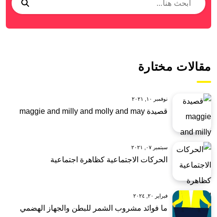
مقالات مختارة
نوفمبر ١٠, ٢٠٢١
قصيدة maggie and milly and molly and may
سبتمبر ٠٧, ٢٠٢١
الحركات الاجتماعية كظاهرة اجتماعية
فبراير ٢٠, ٢٠٢٤
ما فوائد مشروب الشمر للبطن والجهاز الهضمي