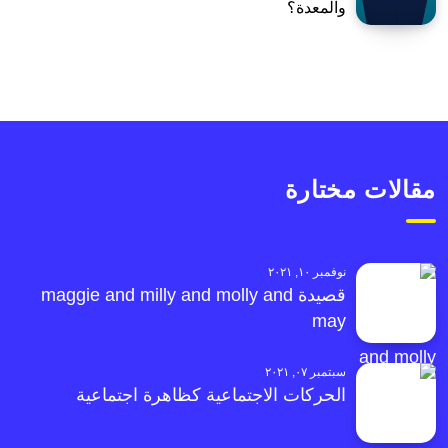
والمعدة؟
مقالات مختارة
نوفمبر ١٠, ٢٠٢١
قصيدة maggie and milly and molly and
may
سبتمبر ٠٧, ٢٠٢١
الحركات الاجتماعية كظاهرة اجتماعية