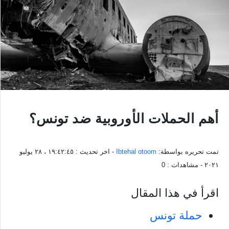
أهم الحملات الأوروبية ضد تونس؟
تمت تحريره بواسطة:
Ibtehal otoom
- اخر تحديث :
١٩:٤٢:٤٥ ، ٢٨ يوليو
٢٠٢١
- مشاهدات :
0
اقرأ في هذا المقال
حملة تونس