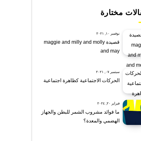
الات مختارة
نوفمبر ١٠, ٢٠٢١
قصيدة maggie and milly and molly
and may
سبتمبر ٠٧, ٢٠٢١
الحركات الاجتماعية كظاهرة اجتماعية
فبراير ٢٠, ٢٠٢٤
ما فوائد مشروب الشمر للبطن والجهاز
الهضمي والمعدة؟