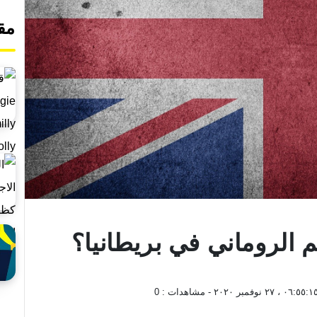
مق
م الروماني في بريطانيا؟
٠٦:٥٥:١ ، ٢٧ نوفمبر ٢٠٢٠
- مشاهدات :
0