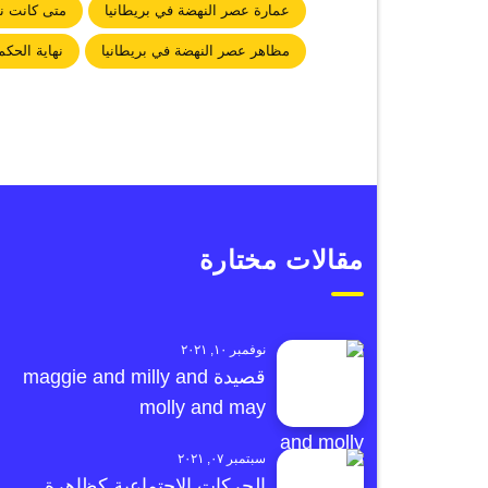
عمارة عصر النهضة في بريطانيا
متى كانت نه
مظاهر عصر النهضة في بريطانيا
نهاية الحكم
مقالات مختارة
نوفمبر ١٠, ٢٠٢١
قصيدة maggie and milly and
molly and may
سبتمبر ٠٧, ٢٠٢١
الحركات الاجتماعية كظاهرة