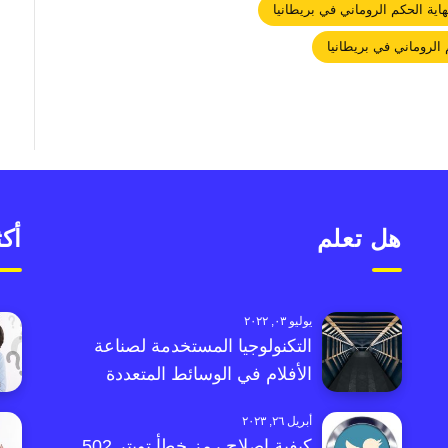
اية الحكم الروماني في بريطانيا
 الروماني في بريطانيا
هل تعلم
أكث
يوليو ٠٣, ٢٠٢٢
التكنولوجيا المستخدمة لصناعة
الأفلام في الوسائط المتعددة
أبريل ٢٦, ٢٠٢٣
كيفية إصلاح رمز خطأ تويتر 502