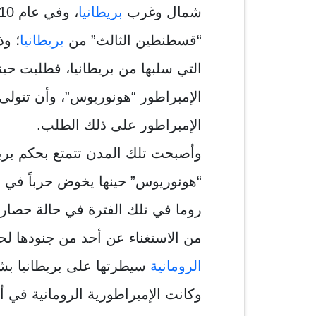
شمال وغرب
بريطانيا
“قسطنطين الثالث” من
بريطانيا
؛ وذ
التي سلبها من بريطانيا، فطلبت حين
الإمبراطور “هونوريوس”، وأن تتولى
الإمبراطور على ذلك الطلب.
وأصبحت تلك المدن تتمتع بحكم بري
“هونوريوس” حينها يخوض حرباً في إي
روما في تلك الفترة في حالة حصار،
من الاستغناء عن أحد من جنودها لح
الرومانية
سيطرتها على بريطانيا بش
وكانت الإمبراطورية الرومانية في أو