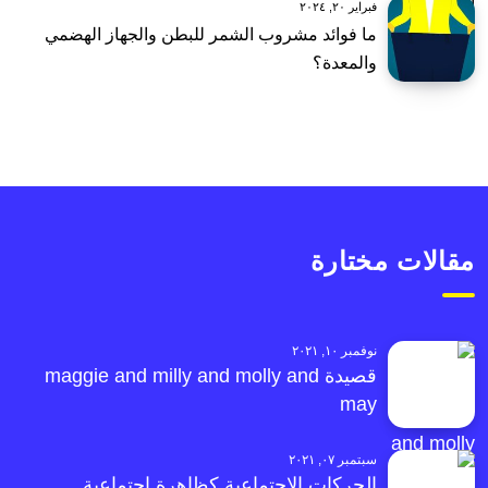
فبراير ٢٠, ٢٠٢٤
ما فوائد مشروب الشمر للبطن والجهاز الهضمي
والمعدة؟
مقالات مختارة
نوفمبر ١٠, ٢٠٢١
قصيدة maggie and milly and molly and
may
سبتمبر ٠٧, ٢٠٢١
الحركات الاجتماعية كظاهرة اجتماعية