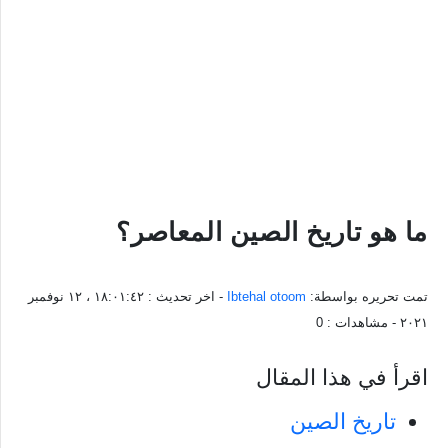
ما هو تاريخ الصين المعاصر؟
تمت تحريره بواسطة:
Ibtehal otoom
- اخر تحديث :
١٨:٠١:٤٢ ، ١٢ نوفمبر
٢٠٢١
- مشاهدات :
0
اقرأ في هذا المقال
تاريخ الصين