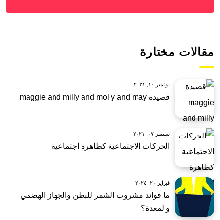
مقالات مختارة
نوفمبر ١٠, ٢٠٢١
قصيدة maggie and milly and molly and may
سبتمبر ٠٧, ٢٠٢١
الحركات الاجتماعية كظاهرة اجتماعية
فبراير ٢٠, ٢٠٢٤
ما فوائد مشروب الشمر للبطن والجهاز الهضمي
والمعدة؟