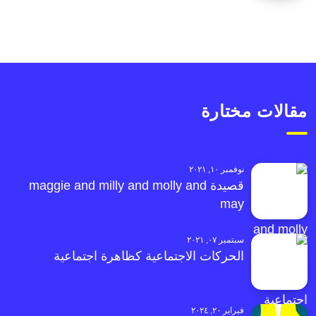
مقالات مختارة
نوفمبر ١٠, ٢٠٢١
قصيدة maggie and milly and molly and
may
سبتمبر ٠٧, ٢٠٢١
الحركات الاجتماعية كظاهرة اجتماعية
فبراير ٢٠, ٢٠٢٤