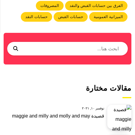
الفرق بين حسابات القبض والنقد
المصروفات
الميزانية العمومية
حسابات القبض
حسابات النقد
مقالات مختارة
نوفمبر ١٠, ٢٠٢١
قصيدة maggie and milly and molly and may