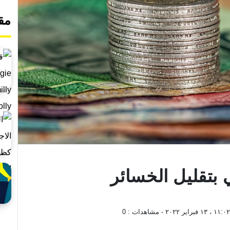
مق
 بتقليل الخسائر
، ١٣ فبراير ٢٠٢٢
- مشاهدات :
0