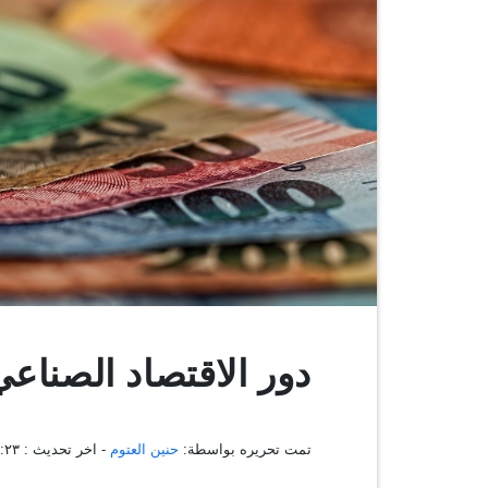
دور الاقتصاد الصناعي
تمت تحريره بواسطة:
حنين العتوم
- اخر تحديث :
١١:٠٢:٢٣ 