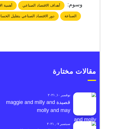
وسوم:
أهداف الاقتصاد الصناعي
أهمية ال
الصناعة
دور الاقتصاد الصناعي بتقليل الخسائ
مقالات مختارة
نوفمبر ١٠, ٢٠٢١
قصيدة maggie and milly and
molly and may
سبتمبر ٠٧, ٢٠٢١