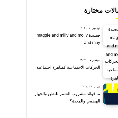
الات مختارة
نوفمبر ١٠, ٢٠٢١
قصيدة maggie and milly and molly
and may
سبتمبر ٠٧, ٢٠٢١
الحركات الاجتماعية كظاهرة اجتماعية
فبراير ٢٠, ٢٠٢٤
ما فوائد مشروب الشمر للبطن والجهاز
الهضمي والمعدة؟