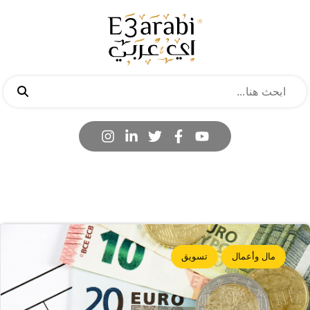
مال وأعمال
تسويق