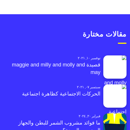
مقالات مختارة
نوفمبر ١٠, ٢٠٢١
قصيدة maggie and milly and molly and
may
سبتمبر ٠٧, ٢٠٢١
الحركات الاجتماعية كظاهرة اجتماعية
فبراير ٢٠, ٢٠٢٤
ما فوائد مشروب الشمر للبطن والجهاز