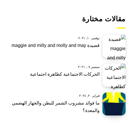
مقالات مختارة
نوفمبر ١٠, ٢٠٢١
قصيدة maggie and milly and molly and may
سبتمبر ٠٧, ٢٠٢١
الحركات الاجتماعية كظاهرة اجتماعية
فبراير ٢٠, ٢٠٢٤
ما فوائد مشروب الشمر للبطن والجهاز الهضمي
والمعدة؟