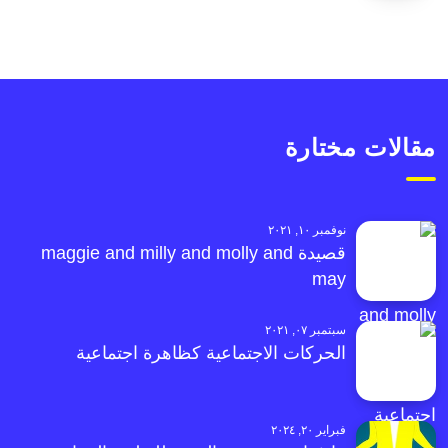
مقالات مختارة
نوفمبر ١٠, ٢٠٢١
قصيدة maggie and milly and molly and
may
سبتمبر ٠٧, ٢٠٢١
الحركات الاجتماعية كظاهرة اجتماعية
فبراير ٢٠, ٢٠٢٤