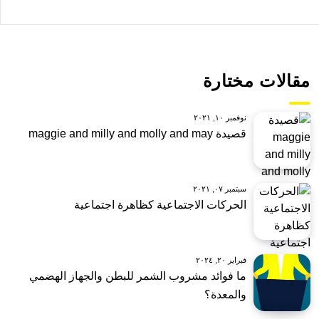
مقالات مختارة
نوفمبر ١٠, ٢٠٢١
قصيدة maggie and milly and molly and may
سبتمبر ٠٧, ٢٠٢١
الحركات الاجتماعية كظاهرة اجتماعية
فبراير ٢٠, ٢٠٢٤
ما فوائد مشروب الشمر للبطن والجهاز الهضمي
والمعدة؟