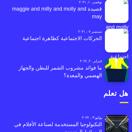
نوفمبر ١٠, ٢٠٢١
قصيدة maggie and milly and molly and
may
سبتمبر ٠٧, ٢٠٢١
الحركات الاجتماعية كظاهرة اجتماعية
فبراير ٢٠, ٢٠٢٤
ما فوائد مشروب الشمر للبطن والجهاز
الهضمي والمعدة؟
هل تعلم
يوليو ٠٣, ٢٠٢٢
التكنولوجيا المستخدمة لصناعة الأفلام في