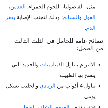
مثل، الفاصوليا، اللحوم الحمراء،
العدس
،
الفول
و
السبانخ
؛ وذلك لتجنب الإصابة
بفقر
الدم
.
نصائح عامة للحامل في الثلث الثالث
من الحمل:
الالتزام بتناول
الفيتامينات
والحديد التي
ينصح بها الطبيب.
تناول 4 أكواب من
الزبادي
والحليب بشكل
يومي.
تجنب تناول
القهوة
،
الشاي
،
الفلفل