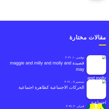
مقالات مختارة
نوفمبر ١٠, ٢٠٢١
قصيدة maggie and milly and molly and
may
سبتمبر ٠٧, ٢٠٢١
الحركات الاجتماعية كظاهرة اجتماعية
فبراير ٢٠, ٢٠٢٤