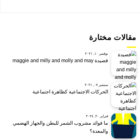
مقالات مختارة
نوفمبر ١٠, ٢٠٢١
قصيدة maggie and milly and molly and may
سبتمبر ٠٧, ٢٠٢١
الحركات الاجتماعية كظاهرة اجتماعية
فبراير ٢٠, ٢٠٢٤
ما فوائد مشروب الشمر للبطن والجهاز الهضمي
والمعدة؟