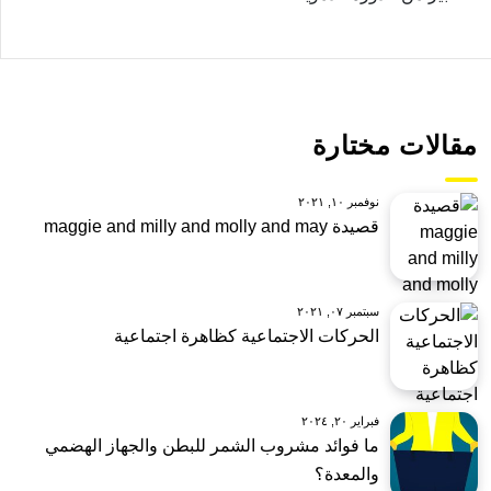
مقالات مختارة
نوفمبر ١٠, ٢٠٢١
قصيدة maggie and milly and molly and may
سبتمبر ٠٧, ٢٠٢١
الحركات الاجتماعية كظاهرة اجتماعية
فبراير ٢٠, ٢٠٢٤
ما فوائد مشروب الشمر للبطن والجهاز الهضمي
والمعدة؟