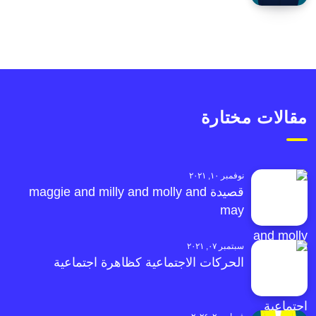
مقالات مختارة
نوفمبر ١٠, ٢٠٢١
قصيدة maggie and milly and molly and
may
سبتمبر ٠٧, ٢٠٢١
الحركات الاجتماعية كظاهرة اجتماعية