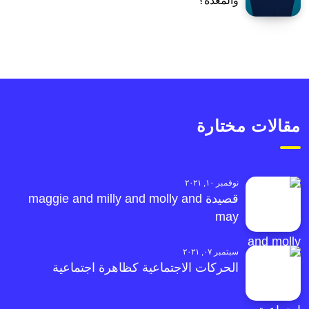
والمعدة؟
مقالات مختارة
نوفمبر ١٠, ٢٠٢١
قصيدة maggie and milly and molly and
may
سبتمبر ٠٧, ٢٠٢١
الحركات الاجتماعية كظاهرة اجتماعية