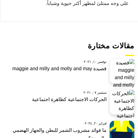
على وجه ممتلئ لمظهر أكثر حيوية وشباباً.
مقالات مختارة
نوفمبر ١٠, ٢٠٢١
قصيدة maggie and milly and molly and may
سبتمبر ٠٧, ٢٠٢١
الحركات الاجتماعية كظاهرة اجتماعية
فبراير ٢٠, ٢٠٢٤
ما فوائد مشروب الشمر للبطن والجهاز الهضمي