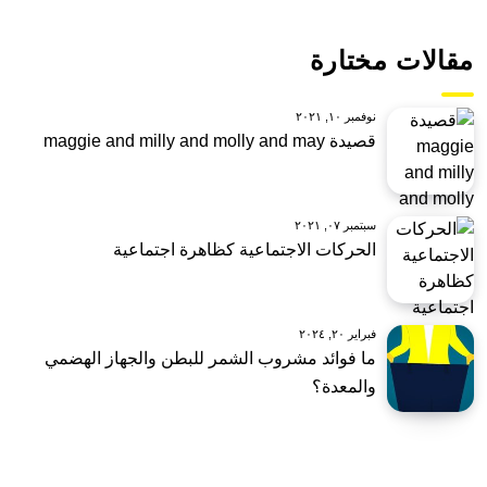
مقالات مختارة
نوفمبر ١٠, ٢٠٢١
قصيدة maggie and milly and molly and may
سبتمبر ٠٧, ٢٠٢١
الحركات الاجتماعية كظاهرة اجتماعية
فبراير ٢٠, ٢٠٢٤
ما فوائد مشروب الشمر للبطن والجهاز الهضمي
والمعدة؟