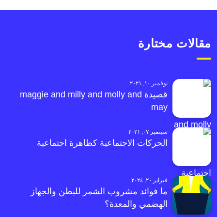
مقالات مختارة
نوفمبر ١٠, ٢٠٢١
قصيدة maggie and milly and molly and
may
سبتمبر ٠٧, ٢٠٢١
الحركات الاجتماعية كظاهرة اجتماعية
فبراير ٢٠, ٢٠٢٤
ما فوائد مشروب الشمر للبطن والجهاز
الهضمي والمعدة؟