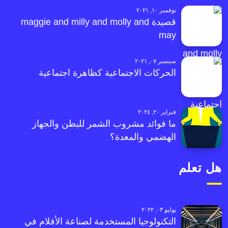
نوفمبر ١٠, ٢٠٢١
قصيدة maggie and milly and molly and
may
سبتمبر ٠٧, ٢٠٢١
الحركات الاجتماعية كظاهرة اجتماعية
فبراير ٢٠, ٢٠٢٤
ما فوائد مشروب الشمر للبطن والجهاز
الهضمي والمعدة؟
هل تعلم
يوليو ٠٣, ٢٠٢٢
التكنولوجيا المستخدمة لصناعة الأفلام في