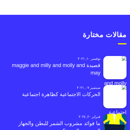
مقالات مختارة
نوفمبر ١٠, ٢٠٢١
قصيدة maggie and milly and molly and
may
سبتمبر ٠٧, ٢٠٢١
الحركات الاجتماعية كظاهرة اجتماعية
فبراير ٢٠, ٢٠٢٤
ما فوائد مشروب الشمر للبطن والجهاز