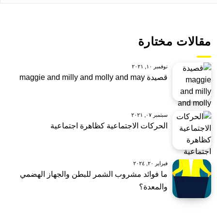
مقالات مختارة
نوفمبر ١٠, ٢٠٢١
قصيدة maggie and milly and molly and may
سبتمبر ٠٧, ٢٠٢١
الحركات الاجتماعية كظاهرة اجتماعية
فبراير ٢٠, ٢٠٢٤
ما فوائد مشروب الشمر للبطن والجهاز الهضمي
والمعدة؟