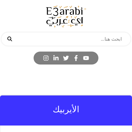
الأيربيك