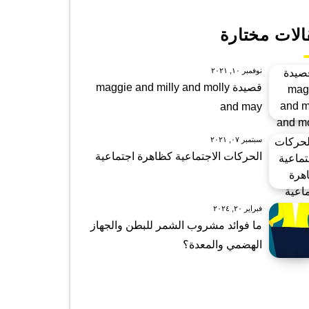
الات مختارة
نوفمبر ١٠, ٢٠٢١
قصيدة maggie and milly and molly
and may
سبتمبر ٠٧, ٢٠٢١
الحركات الاجتماعية كظاهرة اجتماعية
فبراير ٢٠, ٢٠٢٤
ما فوائد مشروب الشمر للبطن والجهاز
الهضمي والمعدة؟