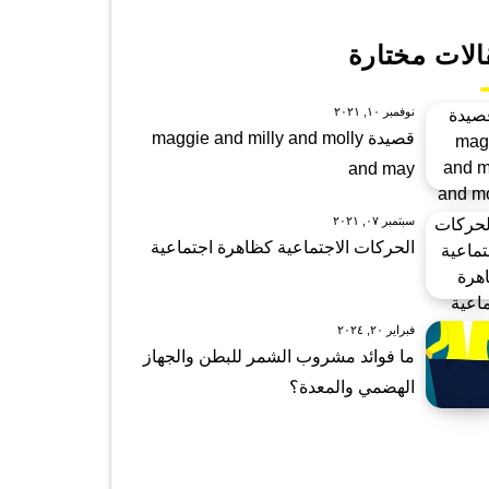
الات مختارة
نوفمبر ١٠, ٢٠٢١
قصيدة maggie and milly and molly
and may
سبتمبر ٠٧, ٢٠٢١
الحركات الاجتماعية كظاهرة اجتماعية
فبراير ٢٠, ٢٠٢٤
ما فوائد مشروب الشمر للبطن والجهاز
الهضمي والمعدة؟