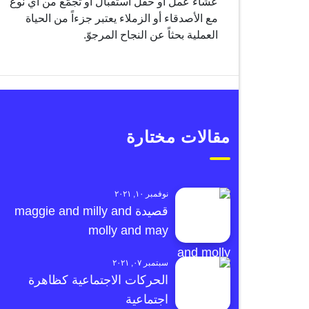
عشاء عمل أو حفل استقبال أو تجمّع من أي نوع
مع الأصدقاء أو الزملاء يعتبر جزءاً من الحياة
العملية بحثاً عن النجاح المرجوّ.
مقالات مختارة
نوفمبر ١٠, ٢٠٢١
قصيدة maggie and milly and
molly and may
سبتمبر ٠٧, ٢٠٢١
الحركات الاجتماعية كظاهرة
اجتماعية