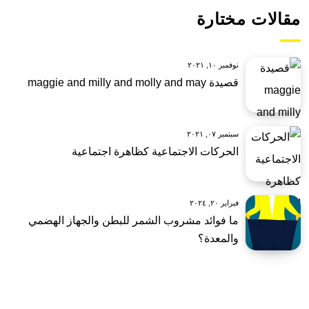
مقالات مختارة
نوفمبر ١٠, ٢٠٢١
قصيدة maggie and milly and molly and may
سبتمبر ٠٧, ٢٠٢١
الحركات الاجتماعية كظاهرة اجتماعية
فبراير ٢٠, ٢٠٢٤
ما فوائد مشروب الشمر للبطن والجهاز الهضمي
والمعدة؟