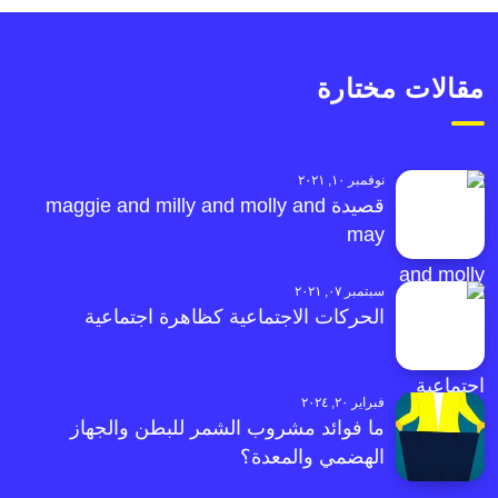
مقالات مختارة
نوفمبر ١٠, ٢٠٢١
قصيدة maggie and milly and molly and
may
سبتمبر ٠٧, ٢٠٢١
الحركات الاجتماعية كظاهرة اجتماعية
فبراير ٢٠, ٢٠٢٤
ما فوائد مشروب الشمر للبطن والجهاز
الهضمي والمعدة؟