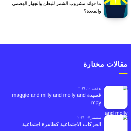
ما فوائد مشروب الشمر للبطن والجهاز الهضمي
والمعدة؟
مقالات مختارة
نوفمبر ١٠, ٢٠٢١
قصيدة maggie and milly and molly and
may
سبتمبر ٠٧, ٢٠٢١
الحركات الاجتماعية كظاهرة اجتماعية