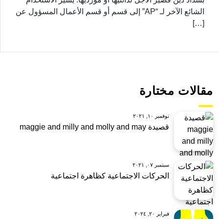
الشائع الآخر لـ “AP” إلى قسم أو قسم الأعمال المسؤول عن
[…]
مقالات مختارة
نوفمبر ١٠, ٢٠٢١
قصيدة maggie and milly and molly and may
سبتمبر ٠٧, ٢٠٢١
الحركات الاجتماعية كظاهرة اجتماعية
فبراير ٢٠, ٢٠٢٤