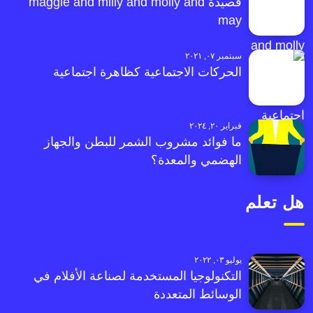
قصيدة maggie and milly and molly and
may
سبتمبر ٠٧, ٢٠٢١
الحركات الاجتماعية كظاهرة اجتماعية
فبراير ٢٠, ٢٠٢٤
ما فوائد مشروب الشمر للبطن والجهاز
الهضمي والمعدة؟
هل تعلم
يوليو ٠٣, ٢٠٢٢
التكنولوجيا المستخدمة لصناعة الأفلام في
الوسائط المتعددة