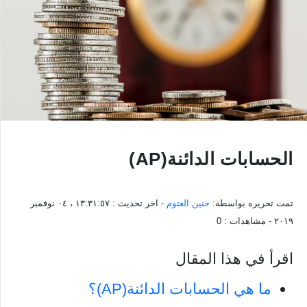
الحسابات الدائنة(AP)
تمت تحريره بواسطة:
حنين العتوم
- اخر تحديث :
١٣:٣١:٥٧ ، ٠٤ نوفمبر
٢٠١٩
- مشاهدات :
0
اقرأ في هذا المقال
ما هي الحسابات الدائنة(AP)؟